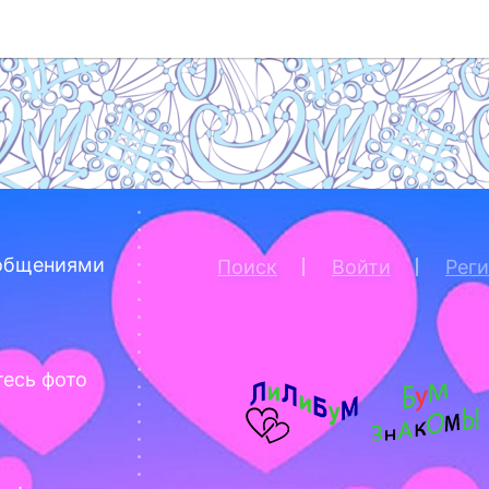
общениями
Поиск
Войти
Рег
тесь фото