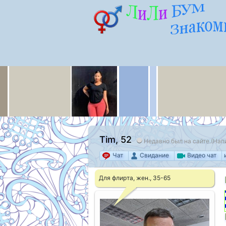
Tim
, 52
Недавно был на сайте.(Напи
Чат
Свидание
Видео чат
Для флирта, жен., 35-65