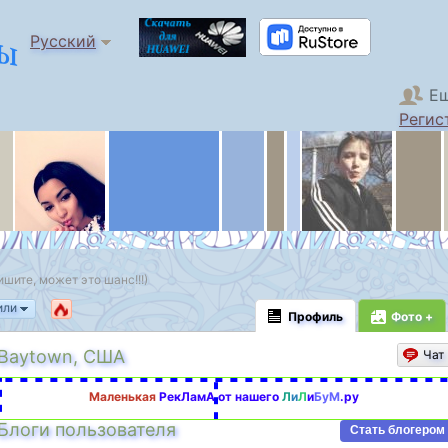
Русский
Ещ
Регис
шите, может это шанс!!!)
или
Профиль
Фото +
Baytown, США
Чат
Маленькая
РекЛамА от нашего
Л
и
Л
и
БуМ
.ру
Блоги пользователя
Стать блогером